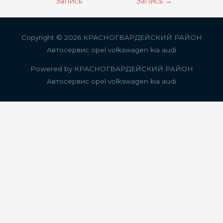
по
Запись
Запись
→
записям
Copyright © 2026
КРАСНОГВАРДЕЙСКИЙ РАЙОН
Автосервис opel volkswagen kia audi
Powered by
КРАСНОГВАРДЕЙСКИЙ РАЙОН
Автосервис opel volkswagen kia audi