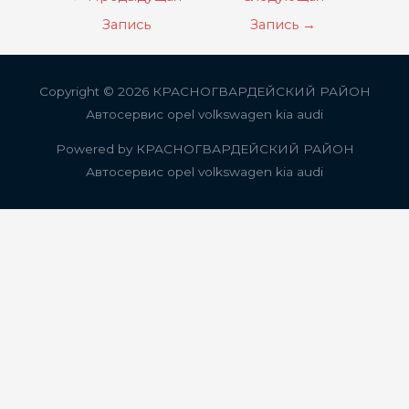
по
Запись
Запись
→
записям
Copyright © 2026
КРАСНОГВАРДЕЙСКИЙ РАЙОН
Автосервис opel volkswagen kia audi
Powered by
КРАСНОГВАРДЕЙСКИЙ РАЙОН
Автосервис opel volkswagen kia audi