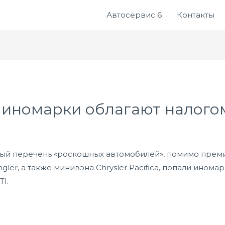
Автосервис 6
Контакты
 иномарки облагают налого
нный перечень «роскошных автомобилей», помимо пре
ngler, а также минивэна Chrysler Pacifica, попали ином
TI.