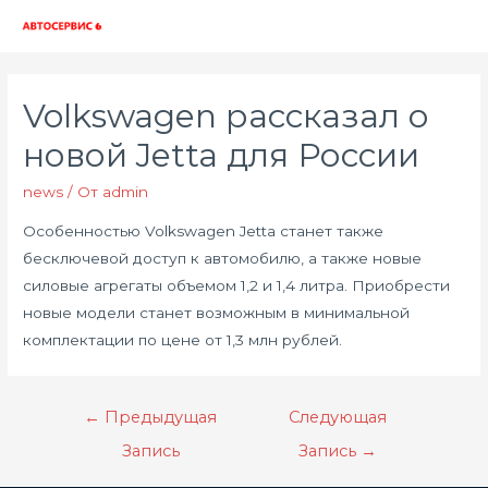
Глав
мен
Volkswagen рассказал о
новой Jetta для России
news
/ От
admin
Особенностью Volkswagen Jetta станет также
бесключевой доступ к автомобилю, а также новые
силовые агрегаты объемом 1,2 и 1,4 литра. Приобрести
новые модели станет возможным в минимальной
комплектации по цене от 1,3 млн рублей.
Навигация
←
Предыдущая
Следующая
по
Запись
Запись
→
записям