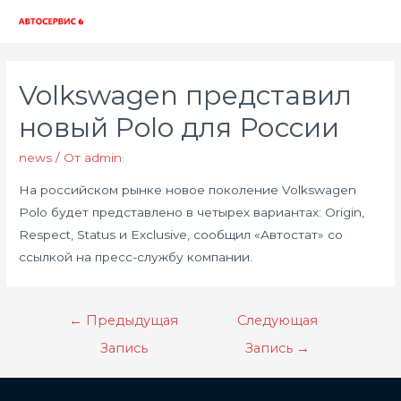
Глав
мен
Volkswagen представил
новый Polo для России
news
/ От
admin
На российском рынке новое поколение Volkswagen
Polo будет представлено в четырех вариантах: Origin,
Respect, Status и Exclusive, сообщил «Автостат» со
ссылкой на пресс-службу компании.
Навигация
←
Предыдущая
Следующая
по
Запись
Запись
→
записям