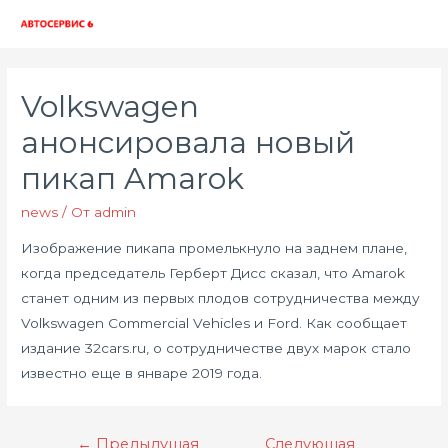
Глав
мен
Volkswagen
анонсировала новый
пикап Amarok
news
/ От
admin
Изображение пикапа промелькнуло на заднем плане,
когда председатель Герберт Дисс сказал, что Amarok
станет одним из первых плодов сотрудничества между
Volkswagen Commercial Vehicles и Ford. Как сообщает
издание 32cars.ru, о сотрудничестве двух марок стало
известно еще в январе 2019 года.
Навигация
←
Предыдущая
Следующая