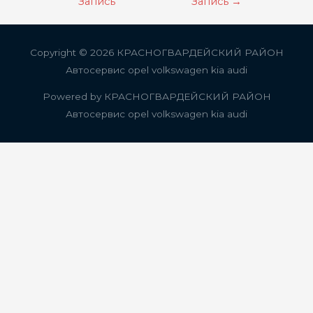
по
Запись
Запись
→
записям
Copyright © 2026
КРАСНОГВАРДЕЙСКИЙ РАЙОН
Автосервис opel volkswagen kia audi
Powered by
КРАСНОГВАРДЕЙСКИЙ РАЙОН
Автосервис opel volkswagen kia audi