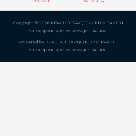
по
Запись
Запись
→
записям
Copyright © 2026
КРАСНОГВАРДЕЙСКИЙ РАЙОН
Автосервис opel volkswagen kia audi
Powered by
КРАСНОГВАРДЕЙСКИЙ РАЙОН
Автосервис opel volkswagen kia audi