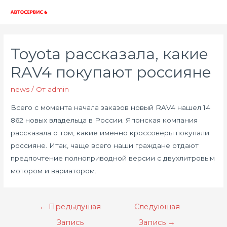
Глав
мен
Toyota рассказала, какие
RAV4 покупают россияне
news
/ От
admin
Всего с момента начала заказов новый RAV4 нашел 14
862 новых владельца в России. Японская компания
рассказала о том, какие именно кроссоверы покупали
россияне. Итак, чаще всего наши граждане отдают
предпочтение полноприводной версии с двухлитровым
мотором и вариатором.
Навигация
←
Предыдущая
Следующая
по
Запись
Запись
→