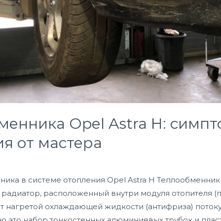
енника Opel Astra H: симпт
ия от мастера
ика в системе отопления Opel Astra H Теплообменник (
радиатор, расположенный внутри модуля отопителя (п
 от нагретой охлаждающей жидкости (антифриза) потоку
вно это набор тонкостенных алюминиевых трубок и плас