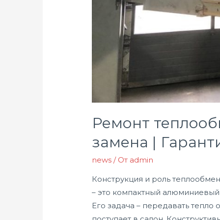
Ремонт теплообм
замена | Гарант
news
/ От
admin
Конструкция и роль теплообменн
– это компактный алюминиевый 
Его задача – передавать тепло
поступает в салон. Конструкти