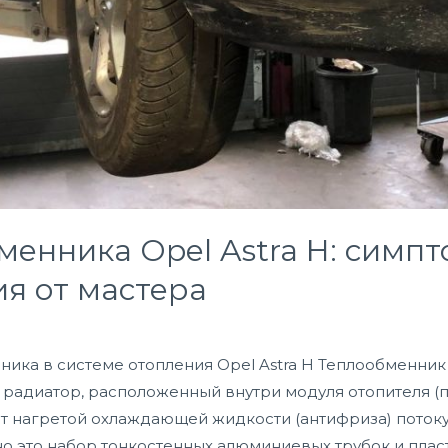
енника Opel Astra H: симпт
ия от мастера
ика в системе отопления Opel Astra H Теплообменник (
радиатор, расположенный внутри модуля отопителя (п
 от нагретой охлаждающей жидкости (антифриза) потоку
вно это набор тонкостенных алюминиевых трубок и плас