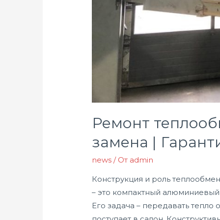
Ремонт теплообм
замена | Гарант
news
/ От
admin
Конструкция и роль теплообменн
– это компактный алюминиевый 
Его задача – передавать тепло
поступает в салон. Конструкти