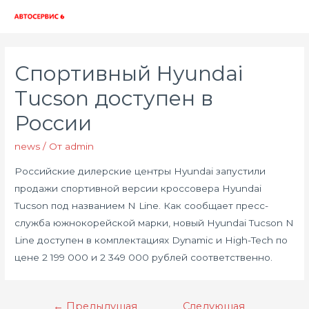
Глав
мен
Спортивный Hyundai
Tucson доступен в
России
news
/ От
admin
Российские дилерские центры Hyundai запустили
продажи спортивной версии кроссовера Hyundai
Tucson под названием N Line. Как сообщает пресс-
служба южнокорейской марки, новый Hyundai Tucson N
Line доступен в комплектациях Dynamic и High-Tech по
цене 2 199 000 и 2 349 000 рублей соответственно.
Навигация
←
Предыдущая
Следующая