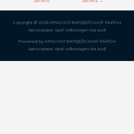
по
Запись
Запись
→
записям
Copyright © 2026
КРАСНОГВАРДЕЙСКИЙ РАЙОН
Автосервис opel volkswagen kia audi
Powered by
КРАСНОГВАРДЕЙСКИЙ РАЙОН
Автосервис opel volkswagen kia audi