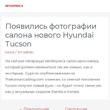
Глав
мен
Появились фотографии
салона нового Hyundai
Tucson
news
/ От
admin
На сей раз папарацци заглянули в салон кроссовера,
который должен измениться так же сильно, как и
экстерьер. Судя по опубликованным на
Thekoreancarblog.com снимкам, со сменой поколения
Tucson получит новый руль – он будет точно таким же,
как у актуальных седанов Elantra и Sonata.
Навигация
←
Предыдущая
Следующая