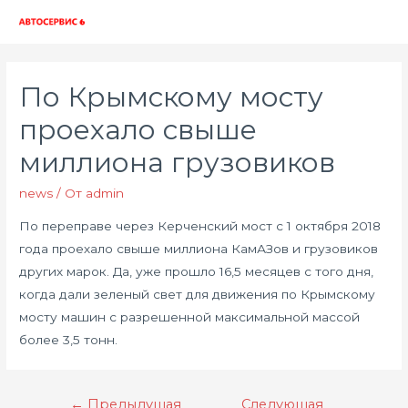
Глав
мен
По Крымскому мосту
проехало свыше
миллиона грузовиков
news
/ От
admin
По переправе через Керченский мост с 1 октября 2018
года проехало свыше миллиона КамАЗов и грузовиков
других марок. Да, уже прошло 16,5 месяцев с того дня,
когда дали зеленый свет для движения по Крымскому
мосту машин с разрешенной максимальной массой
более 3,5 тонн.
Навигация
←
Предыдущая
Следующая