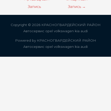
по
Запись
Запись
→
записям
Copyright © 2026
КРАСНОГВАРДЕЙСКИЙ РАЙОН
Автосервис opel volkswagen kia audi
Powered by
КРАСНОГВАРДЕЙСКИЙ РАЙОН
Автосервис opel volkswagen kia audi