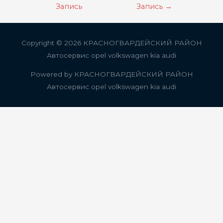
по
Запись
Запись
→
записям
Copyright © 2026
КРАСНОГВАРДЕЙСКИЙ РАЙОН
Автосервис opel volkswagen kia audi
Powered by
КРАСНОГВАРДЕЙСКИЙ РАЙОН
Автосервис opel volkswagen kia audi