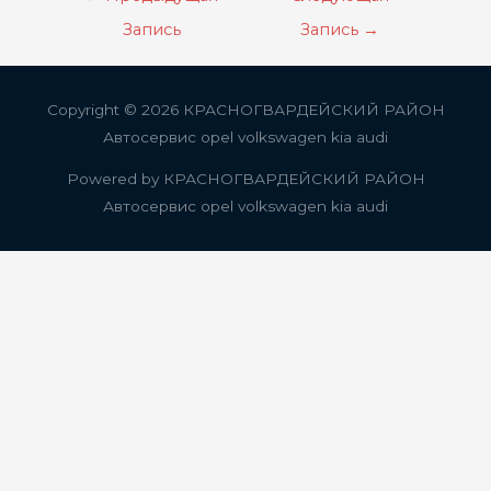
по
Запись
Запись
→
записям
Copyright © 2026
КРАСНОГВАРДЕЙСКИЙ РАЙОН
Автосервис opel volkswagen kia audi
Powered by
КРАСНОГВАРДЕЙСКИЙ РАЙОН
Автосервис opel volkswagen kia audi