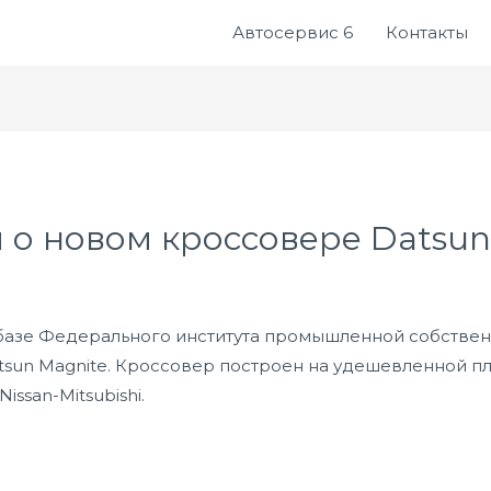
Автосервис 6
Контакты
л о новом кроссовере Datsun
 базе Федерального института промышленной собстве
tsun Magnite. Кроссовер построен на удешевленной п
issan-Mitsubishi.