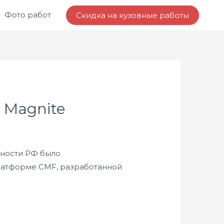
Фото работ
Скидка на кузовные работы
 Magnite
нности РФ было
латформе CMF, разработанной