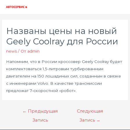
Глав
мен
Названы цены на новый
Geely Coolray для России
news
/ От
admin
Напомним, что в России кроссовер Geely Coolray будет
комплектоваться 1,5-литровым турбированным
двигателем на 150 лошадиных сил, созданным в связке
с инженерами Volvo. В качестве трансмиссии
предложат 7-скоростной «робот».
Навигация
←
Предыдущая
Следующая
по
Запись
Запись
→
записям