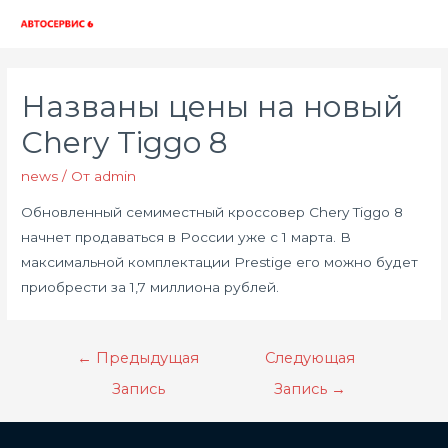
Глав
мен
Названы цены на новый
Chery Tiggo 8
news
/ От
admin
Обновленный семиместный кроссовер Chery Tiggo 8
начнет продаваться в России уже c 1 марта. В
максимальной комплектации Prestige его можно будет
приобрести за 1,7 миллиона рублей.
Навигация
←
Предыдущая
Следующая
по
Запись
Запись
→
записям