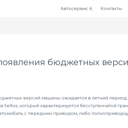
Автосервис 6
Контакты
появления бюджетных версий
юджетных версий машины ожидается в летний период. 
a Seltos, который характеризуется бесступенчатой тра
автомобиль с передним приводом, либо полноприводн