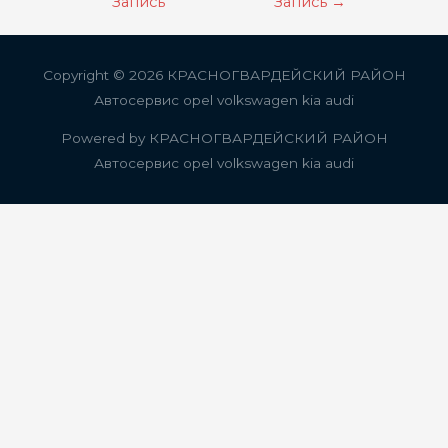
по
Запись
Запись
→
записям
Copyright © 2026
КРАСНОГВАРДЕЙСКИЙ РАЙОН
Автосервис opel volkswagen kia audi
Powered by
КРАСНОГВАРДЕЙСКИЙ РАЙОН
Автосервис opel volkswagen kia audi