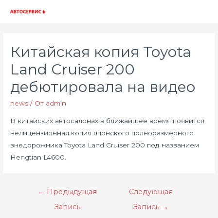
Глав
мен
Китайская копия Toyota
Land Cruiser 200
дебютировала на видео
news
/ От
admin
В китайских автосалонах в ближайшее время появится
нелицензионная копия японского полноразмерного
внедорожника Toyota Land Cruiser 200 под названием
Hengtian L4600.
Навигация
←
Предыдущая
Следующая
по
Запись
Запись
→