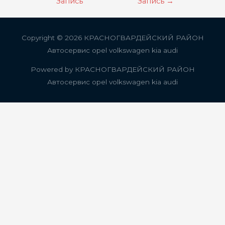
по
Запись
Запись
→
записям
Copyright © 2026
КРАСНОГВАРДЕЙСКИЙ РАЙОН
Автосервис opel volkswagen kia audi
Powered by
КРАСНОГВАРДЕЙСКИЙ РАЙОН
Автосервис opel volkswagen kia audi