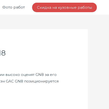
Фото работ
Скидка на кузовные работы
N8
и высоко оценят GN8 за его
эн GAC GN8 позиционируется