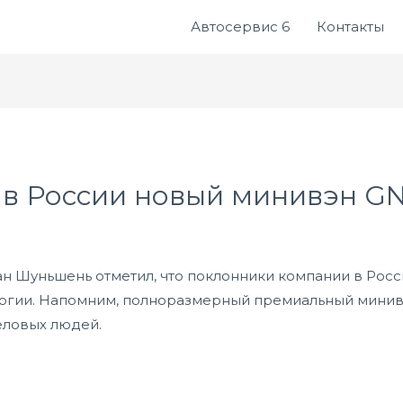
Автосервис 6
Контакты
 в России новый минивэн G
 Шуньшень отметил, что поклонники компании в Росси
огии. Напомним, полноразмерный премиальный минив
еловых людей.