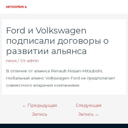
Глав
мен
Ford и Volkswagen
подписали договоры о
развитии альянса
news
/ От
admin
В отличие от альянса Renault-Nissan-Mitsubishi,
глобальный альянс Volkswagen-Ford не предполагает
совместного владения компаниями.
Навигация
←
Предыдущая
Следующая
по
Запись
Запись
→
записям