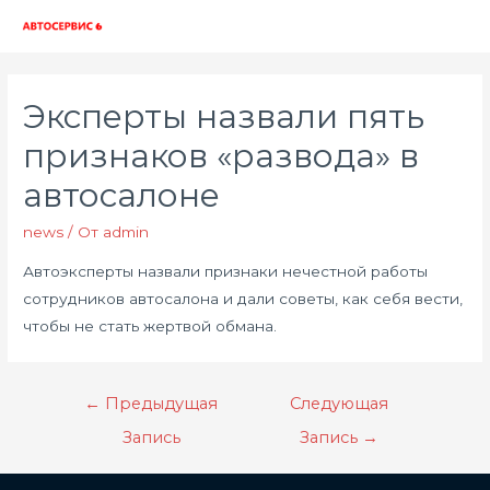
Глав
мен
Эксперты назвали пять
признаков «развода» в
автосалоне
news
/ От
admin
Автоэксперты назвали признаки нечестной работы
сотрудников автосалона и дали советы, как себя вести,
чтобы не стать жертвой обмана.
Навигация
←
Предыдущая
Следующая
по
Запись
Запись
→
записям