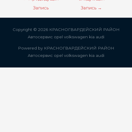
по
Запись
Запись
→
записям
Copyright © 2026
КРАСНОГВАРДЕЙСКИЙ РАЙОН
Автосервис opel volkswagen kia audi
Powered by
КРАСНОГВАРДЕЙСКИЙ РАЙОН
Автосервис opel volkswagen kia audi