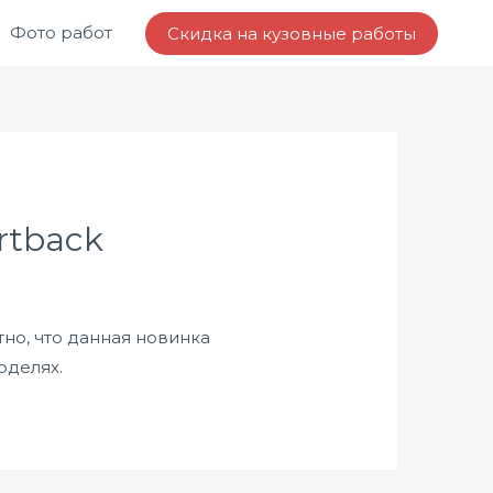
Фото работ
Скидка на кузовные работы
rtback
но, что данная новинка
оделях.