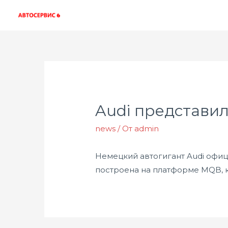
Audi представил
news
/ От
admin
Немецкий автогигант Audi офиц
построена на платформе MQB, к